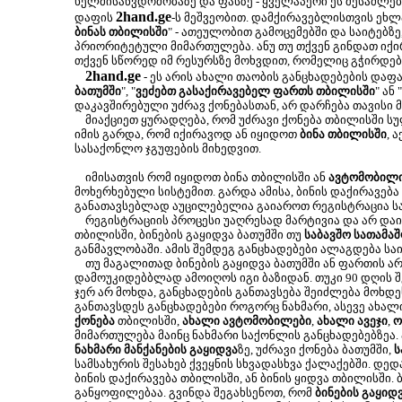
ხელმისაწვდომობაზე და ფასზე - ყველაპერი ეს შესაძლ
2hand.ge
დაფის
-ს მეშვეობით. დამქირავებლისთვის ეხლა
ბინას თბილისში
" - ათეულობით გამოცემებში და საიტებზე
პრიორიტეტული მიმართულება. ანუ თუ თქვენ გინდათ იქირ
თქვენ სწორედ იმ რესურსზე მოხვდით, რომელიც გჭირდებ
2hand.ge
- ეს არის ახალი თაობის განცხადებების დაფა
ბათუმში
", "
ვეძებთ გასაქირავებელ ფართს თბილისში
" ან "
დაკავშირებული უძრავ ქონებასთან, არ დარჩება თავისი 
მიაქციეთ ყურადღება, რომ უძრავი ქონება თბილისში ს
იმის გარდა, რომ იქირავოდ ან იყიდოთ
ბინა თბილისში
, 
სასაქონლო ჯგუფების მიხედვით.
იმისათვის რომ იყიდოთ ბინა თბილისში ან
ავტომობილ
მოხერხებული სისტემით. გარდა ამისა, ბინის დაქირავება
განათავსებლად აუცილებელია გაიაროთ რეგისტრაცია სა
რეგისტრაციის პროცესი უაღრესად მარტივია და არ დაიკა
თბილისში, ბინების გაყიდვა ბათუმში თუ
საბავშო სათამაშ
განმავლობაში. ამის შემდეგ განცხადებები ალაგდება სა
თუ მაგალითად ბინების გაყიდვა ბათუმში ან ფართის არ
დამოუკიდებბლად ამოიღოს იგი ბაზიდან. თუკი 90 დღის შე
ჯერ არ მოხდა, განცხადების განთავსება შეიძლება მოხ
განთავსდეს განცხადებები როგორც ნახმარი, ასევე ახალ
ქონება
თბილისში,
ახალი ავტომობილები
,
ახალი ავეჯი
,
ო
მიმართულება მაინც ნახმარი საქონლის განცხადებებზეა.
ნახმარი მანქანების გაყიდვა
ზე, უძრავი ქონება ბათუმში,
ს
სამსახურის შესახებ ქვეყნის სხვადასხვა ქალაქებში. დე
ბინის დაქირავება თბილისში, ან ბინის ყიდვა თბილისში.
განყოფილებაა. გვინდა შეგახსენოთ, რომ
ბინების გაყიდ