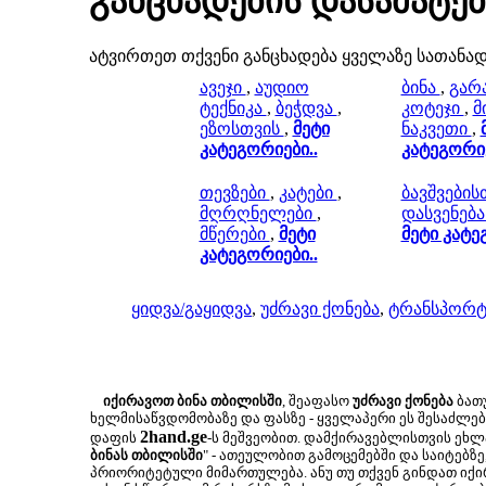
განცხადების დასამატე
ატვირთეთ თქვენი განცხადება ყველაზე სათანა
ავეჯი
,
აუდიო
ბინა
,
გარ
ტექნიკა
,
ბეჭდვა
,
კოტეჯი
,
მ
ეზოსთვის
,
მეტი
ნაკვეთი
,
კატეგორიები..
კატეგორიე
თევზები
,
კატები
,
ბავშვების
მღრღნელები
,
დასვენება
მწერები
,
მეტი
მეტი კატე
კატეგორიები..
ყიდვა/გაყიდვა
,
უძრავი ქონება
,
ტრანსპორტ
იქირავოთ ბინა თბილისში
, შეაფასო
უძრავი ქონება
ბათუ
ხელმისაწვდომობაზე და ფასზე - ყველაპერი ეს შესაძლ
2hand.ge
დაფის
-ს მეშვეობით. დამქირავებლისთვის ეხლა
ბინას თბილისში
" - ათეულობით გამოცემებში და საიტებზე
პრიორიტეტული მიმართულება. ანუ თუ თქვენ გინდათ იქირ