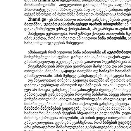
დაფის
-ს მეშვეობით. დამქირავებლისთვის ეხლა
ბინას თბილისში
" - ათეულობით გამოცემებში და საიტებზე
პრიორიტეტული მიმართულება. ანუ თუ თქვენ გინდათ იქირ
თქვენ სწორედ იმ რესურსზე მოხვდით, რომელიც გჭირდებ
2hand.ge
- ეს არის ახალი თაობის განცხადებების დაფა
ბათუმში
", "
ვეძებთ გასაქირავებელ ფართს თბილისში
" ან "
დაკავშირებული უძრავ ქონებასთან, არ დარჩება თავისი 
მიაქციეთ ყურადღება, რომ უძრავი ქონება თბილისში ს
იმის გარდა, რომ იქირავოდ ან იყიდოთ
ბინა თბილისში
, 
სასაქონლო ჯგუფების მიხედვით.
იმისათვის რომ იყიდოთ ბინა თბილისში ან
ავტომობილ
მოხერხებული სისტემით. გარდა ამისა, ბინის დაქირავება
განათავსებლად აუცილებელია გაიაროთ რეგისტრაცია სა
რეგისტრაციის პროცესი უაღრესად მარტივია და არ დაიკა
თბილისში, ბინების გაყიდვა ბათუმში თუ
საბავშო სათამაშ
განმავლობაში. ამის შემდეგ განცხადებები ალაგდება სა
თუ მაგალითად ბინების გაყიდვა ბათუმში ან ფართის არ
დამოუკიდებბლად ამოიღოს იგი ბაზიდან. თუკი 90 დღის შე
ჯერ არ მოხდა, განცხადების განთავსება შეიძლება მოხ
განთავსდეს განცხადებები როგორც ნახმარი, ასევე ახალ
ქონება
თბილისში,
ახალი ავტომობილები
,
ახალი ავეჯი
,
ო
მიმართულება მაინც ნახმარი საქონლის განცხადებებზეა.
ნახმარი მანქანების გაყიდვა
ზე, უძრავი ქონება ბათუმში,
ს
სამსახურის შესახებ ქვეყნის სხვადასხვა ქალაქებში. დე
ბინის დაქირავება თბილისში, ან ბინის ყიდვა თბილისში.
განყოფილებაა. გვინდა შეგახსენოთ, რომ
ბინების გაყიდ
არა ერთადერთი მიმართულებაა განცხადებების განთავსე