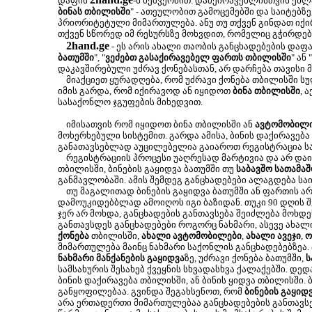
დაფის
-ს მეშვეობით. დამქირავებლისთვის ეხლა
ბინას თბილისში
" - ათეულობით გამოცემებში და საიტებზე
პრიორიტეტული მიმართულება. ანუ თუ თქვენ გინდათ იქირ
თქვენ სწორედ იმ რესურსზე მოხვდით, რომელიც გჭირდებ
2hand.ge
- ეს არის ახალი თაობის განცხადებების დაფა
ბათუმში
", "
ვეძებთ გასაქირავებელ ფართს თბილისში
" ან "
დაკავშირებული უძრავ ქონებასთან, არ დარჩება თავისი 
მიაქციეთ ყურადღება, რომ უძრავი ქონება თბილისში ს
იმის გარდა, რომ იქირავოდ ან იყიდოთ
ბინა თბილისში
, 
სასაქონლო ჯგუფების მიხედვით.
იმისათვის რომ იყიდოთ ბინა თბილისში ან
ავტომობილ
მოხერხებული სისტემით. გარდა ამისა, ბინის დაქირავება
განათავსებლად აუცილებელია გაიაროთ რეგისტრაცია სა
რეგისტრაციის პროცესი უაღრესად მარტივია და არ დაიკა
თბილისში, ბინების გაყიდვა ბათუმში თუ
საბავშო სათამაშ
განმავლობაში. ამის შემდეგ განცხადებები ალაგდება სა
თუ მაგალითად ბინების გაყიდვა ბათუმში ან ფართის არ
დამოუკიდებბლად ამოიღოს იგი ბაზიდან. თუკი 90 დღის შე
ჯერ არ მოხდა, განცხადების განთავსება შეიძლება მოხ
განთავსდეს განცხადებები როგორც ნახმარი, ასევე ახალ
ქონება
თბილისში,
ახალი ავტომობილები
,
ახალი ავეჯი
,
ო
მიმართულება მაინც ნახმარი საქონლის განცხადებებზეა.
ნახმარი მანქანების გაყიდვა
ზე, უძრავი ქონება ბათუმში,
ს
სამსახურის შესახებ ქვეყნის სხვადასხვა ქალაქებში. დე
ბინის დაქირავება თბილისში, ან ბინის ყიდვა თბილისში.
განყოფილებაა. გვინდა შეგახსენოთ, რომ
ბინების გაყიდ
არა ერთადერთი მიმართულებაა განცხადებების განთავსე