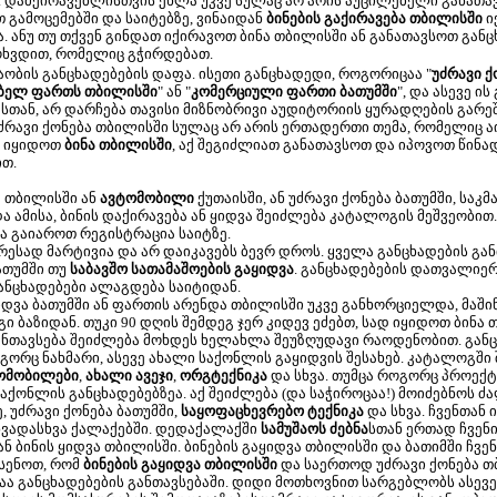
. დამქირავებლისთვის ეხლა უკვე სულაც არ არის აუცილებელი განათავს
თ გამოცემებში და საიტებზე, ვინაიდან
ბინების გაქირავება თბილისში
ი
ანუ თუ თქვენ გინდათ იქირავოთ ბინა თბილისში ან განათავსოთ განც
ოხვდით, რომელიც გჭირდებათ.
თაობის განცხადებების დაფა. ისეთი განცხადედი, როგორიცაა "
უძრავი ქ
ებელ ფართს თბილისში
" ან "
კომერციული ფართი ბათუმში
", და ასევე ი
სთან, არ დარჩება თავისი მიზნობრივი აუდიტორიის ყურადღების გარეშ
ძრავი ქონება თბილისში სულაც არ არის ერთადერთი თემა, რომელიც 
ნ იყიდოთ
ბინა თბილისში
, აქ შეგიძლიათ განათავსოთ და იპოვოთ წინ
ით.
 თბილისში ან
ავტომობილი
ქუთაისში, ან უძრავი ქონება ბათუმში, საკ
 ამისა, ბინის დაქირავება ან ყიდვა შეიძლება კატალოგის მეშვეობით.
 გაიაროთ რეგისტრაცია საიტზე.
სად მარტივია და არ დაიკავებს ბევრ დროს. ყველა განცხადების განთა
ათუმში თუ
საბავშო სათამაშოების გაყიდვა
. განცხადებების დათვალიე
განცხადებები ალაგდება საიტიდან.
ვა ბათუმში ან ფართის არენდა თბილისში უკვე განხორციელდა, მაში
ბაზიდან. თუკი 90 დღის შემდეგ ჯერ კიდევ ეძებთ, სად იყიდოთ ბინა თ
განთავსება შეიძლება მოხდეს ხელახლა შეუზღუდავი რაოდენობით. გან
გორც ნახმარი, ასევე ახალი საქონლის გაყიდვის შესახებ. კატალოგში
ომობილები
,
ახალი ავეჯი
,
ორგტექნიკა
და სხვა. თუმცა როგორც პროექტ
საქონლის განცხადებებზეა. აქ შეიძლება (და საჭიროცაა!) მოიძებნოს
ე, უძრავი ქონება ბათუმში,
საყოფაცხევრებო ტექნიკა
და სხვა. ჩვენთან
სხვადასხვა ქალაქებში. დედაქალაქში
სამუშაოს ძებნა
სთან ერთად ჩვენ
ან ბინის ყიდვა თბილისში. ბინების გაყიდვა თბილისში და ბათიმში ჩ
ხსენოთ, რომ
ბინების გაყიდვა თბილისში
და საერთოდ უძრავი ქონება თბ
ა განცხადებების განთავსებაში. დიდი მოთხოვნით სარგებლობს ასევე