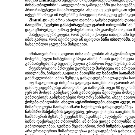
დაფის
-ს მეშვეობით. დამქირავებლისთვის ეხლა
ბინას თბილისში
" - ათეულობით გამოცემებში და საიტებზე
პრიორიტეტული მიმართულება. ანუ თუ თქვენ გინდათ იქირ
თქვენ სწორედ იმ რესურსზე მოხვდით, რომელიც გჭირდებ
2hand.ge
- ეს არის ახალი თაობის განცხადებების დაფა
ბათუმში
", "
ვეძებთ გასაქირავებელ ფართს თბილისში
" ან "
დაკავშირებული უძრავ ქონებასთან, არ დარჩება თავისი 
მიაქციეთ ყურადღება, რომ უძრავი ქონება თბილისში ს
იმის გარდა, რომ იქირავოდ ან იყიდოთ
ბინა თბილისში
, 
სასაქონლო ჯგუფების მიხედვით.
იმისათვის რომ იყიდოთ ბინა თბილისში ან
ავტომობილ
მოხერხებული სისტემით. გარდა ამისა, ბინის დაქირავება
განათავსებლად აუცილებელია გაიაროთ რეგისტრაცია სა
რეგისტრაციის პროცესი უაღრესად მარტივია და არ დაიკა
თბილისში, ბინების გაყიდვა ბათუმში თუ
საბავშო სათამაშ
განმავლობაში. ამის შემდეგ განცხადებები ალაგდება სა
თუ მაგალითად ბინების გაყიდვა ბათუმში ან ფართის არ
დამოუკიდებბლად ამოიღოს იგი ბაზიდან. თუკი 90 დღის შე
ჯერ არ მოხდა, განცხადების განთავსება შეიძლება მოხ
განთავსდეს განცხადებები როგორც ნახმარი, ასევე ახალ
ქონება
თბილისში,
ახალი ავტომობილები
,
ახალი ავეჯი
,
ო
მიმართულება მაინც ნახმარი საქონლის განცხადებებზეა.
ნახმარი მანქანების გაყიდვა
ზე, უძრავი ქონება ბათუმში,
ს
სამსახურის შესახებ ქვეყნის სხვადასხვა ქალაქებში. დე
ბინის დაქირავება თბილისში, ან ბინის ყიდვა თბილისში.
განყოფილებაა. გვინდა შეგახსენოთ, რომ
ბინების გაყიდ
არა ერთადერთი მიმართულებაა განცხადებების განთავსე