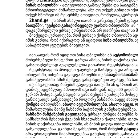
დაფის
-ს მეშვეობით. დამქირავებლისთვის ეხლა
ბინას თბილისში
" - ათეულობით გამოცემებში და საიტებზე
პრიორიტეტული მიმართულება. ანუ თუ თქვენ გინდათ იქირ
თქვენ სწორედ იმ რესურსზე მოხვდით, რომელიც გჭირდებ
2hand.ge
- ეს არის ახალი თაობის განცხადებების დაფა
ბათუმში
", "
ვეძებთ გასაქირავებელ ფართს თბილისში
" ან "
დაკავშირებული უძრავ ქონებასთან, არ დარჩება თავისი 
მიაქციეთ ყურადღება, რომ უძრავი ქონება თბილისში ს
იმის გარდა, რომ იქირავოდ ან იყიდოთ
ბინა თბილისში
, 
სასაქონლო ჯგუფების მიხედვით.
იმისათვის რომ იყიდოთ ბინა თბილისში ან
ავტომობილ
მოხერხებული სისტემით. გარდა ამისა, ბინის დაქირავება
განათავსებლად აუცილებელია გაიაროთ რეგისტრაცია სა
რეგისტრაციის პროცესი უაღრესად მარტივია და არ დაიკა
თბილისში, ბინების გაყიდვა ბათუმში თუ
საბავშო სათამაშ
განმავლობაში. ამის შემდეგ განცხადებები ალაგდება სა
თუ მაგალითად ბინების გაყიდვა ბათუმში ან ფართის არ
დამოუკიდებბლად ამოიღოს იგი ბაზიდან. თუკი 90 დღის შე
ჯერ არ მოხდა, განცხადების განთავსება შეიძლება მოხ
განთავსდეს განცხადებები როგორც ნახმარი, ასევე ახალ
ქონება
თბილისში,
ახალი ავტომობილები
,
ახალი ავეჯი
,
ო
მიმართულება მაინც ნახმარი საქონლის განცხადებებზეა.
ნახმარი მანქანების გაყიდვა
ზე, უძრავი ქონება ბათუმში,
ს
სამსახურის შესახებ ქვეყნის სხვადასხვა ქალაქებში. დე
ბინის დაქირავება თბილისში, ან ბინის ყიდვა თბილისში.
განყოფილებაა. გვინდა შეგახსენოთ, რომ
ბინების გაყიდ
არა ერთადერთი მიმართულებაა განცხადებების განთავსე