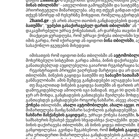
დაფის
-ს მეშვეობით. დამქირავებლისთვის ეხლა
ბინას თბილისში
" - ათეულობით გამოცემებში და საიტებზე
პრიორიტეტული მიმართულება. ანუ თუ თქვენ გინდათ იქირ
თქვენ სწორედ იმ რესურსზე მოხვდით, რომელიც გჭირდებ
2hand.ge
- ეს არის ახალი თაობის განცხადებების დაფა
ბათუმში
", "
ვეძებთ გასაქირავებელ ფართს თბილისში
" ან "
დაკავშირებული უძრავ ქონებასთან, არ დარჩება თავისი 
მიაქციეთ ყურადღება, რომ უძრავი ქონება თბილისში ს
იმის გარდა, რომ იქირავოდ ან იყიდოთ
ბინა თბილისში
, 
სასაქონლო ჯგუფების მიხედვით.
იმისათვის რომ იყიდოთ ბინა თბილისში ან
ავტომობილ
მოხერხებული სისტემით. გარდა ამისა, ბინის დაქირავება
განათავსებლად აუცილებელია გაიაროთ რეგისტრაცია სა
რეგისტრაციის პროცესი უაღრესად მარტივია და არ დაიკა
თბილისში, ბინების გაყიდვა ბათუმში თუ
საბავშო სათამაშ
განმავლობაში. ამის შემდეგ განცხადებები ალაგდება სა
თუ მაგალითად ბინების გაყიდვა ბათუმში ან ფართის არ
დამოუკიდებბლად ამოიღოს იგი ბაზიდან. თუკი 90 დღის შე
ჯერ არ მოხდა, განცხადების განთავსება შეიძლება მოხ
განთავსდეს განცხადებები როგორც ნახმარი, ასევე ახალ
ქონება
თბილისში,
ახალი ავტომობილები
,
ახალი ავეჯი
,
ო
მიმართულება მაინც ნახმარი საქონლის განცხადებებზეა.
ნახმარი მანქანების გაყიდვა
ზე, უძრავი ქონება ბათუმში,
ს
სამსახურის შესახებ ქვეყნის სხვადასხვა ქალაქებში. დე
ბინის დაქირავება თბილისში, ან ბინის ყიდვა თბილისში.
განყოფილებაა. გვინდა შეგახსენოთ, რომ
ბინების გაყიდ
არა ერთადერთი მიმართულებაა განცხადებების განთავსე