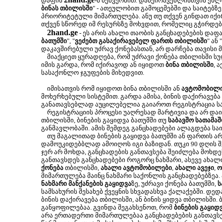
დაფის
-ს მეშვეობით. დამქირავებლისთვის ეხლა
ბინას თბილისში
" - ათეულობით გამოცემებში და საიტებზე
პრიორიტეტული მიმართულება. ანუ თუ თქვენ გინდათ იქირ
თქვენ სწორედ იმ რესურსზე მოხვდით, რომელიც გჭირდებ
2hand.ge
- ეს არის ახალი თაობის განცხადებების დაფა
ბათუმში
", "
ვეძებთ გასაქირავებელ ფართს თბილისში
" ან "
დაკავშირებული უძრავ ქონებასთან, არ დარჩება თავისი 
მიაქციეთ ყურადღება, რომ უძრავი ქონება თბილისში ს
იმის გარდა, რომ იქირავოდ ან იყიდოთ
ბინა თბილისში
, 
სასაქონლო ჯგუფების მიხედვით.
იმისათვის რომ იყიდოთ ბინა თბილისში ან
ავტომობილ
მოხერხებული სისტემით. გარდა ამისა, ბინის დაქირავება
განათავსებლად აუცილებელია გაიაროთ რეგისტრაცია სა
რეგისტრაციის პროცესი უაღრესად მარტივია და არ დაიკა
თბილისში, ბინების გაყიდვა ბათუმში თუ
საბავშო სათამაშ
განმავლობაში. ამის შემდეგ განცხადებები ალაგდება სა
თუ მაგალითად ბინების გაყიდვა ბათუმში ან ფართის არ
დამოუკიდებბლად ამოიღოს იგი ბაზიდან. თუკი 90 დღის შე
ჯერ არ მოხდა, განცხადების განთავსება შეიძლება მოხ
განთავსდეს განცხადებები როგორც ნახმარი, ასევე ახალ
ქონება
თბილისში,
ახალი ავტომობილები
,
ახალი ავეჯი
,
ო
მიმართულება მაინც ნახმარი საქონლის განცხადებებზეა.
ნახმარი მანქანების გაყიდვა
ზე, უძრავი ქონება ბათუმში,
ს
სამსახურის შესახებ ქვეყნის სხვადასხვა ქალაქებში. დე
ბინის დაქირავება თბილისში, ან ბინის ყიდვა თბილისში.
განყოფილებაა. გვინდა შეგახსენოთ, რომ
ბინების გაყიდ
არა ერთადერთი მიმართულებაა განცხადებების განთავსე