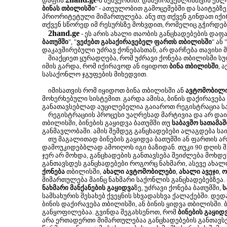
დაფის
-ს მეშვეობით. დამქირავებლისთვის ეხლა
ბინას თბილისში
" - ათეულობით გამოცემებში და საიტებზე
პრიორიტეტული მიმართულება. ანუ თუ თქვენ გინდათ იქირ
თქვენ სწორედ იმ რესურსზე მოხვდით, რომელიც გჭირდებ
2hand.ge
- ეს არის ახალი თაობის განცხადებების დაფა
ბათუმში
", "
ვეძებთ გასაქირავებელ ფართს თბილისში
" ან "
დაკავშირებული უძრავ ქონებასთან, არ დარჩება თავისი 
მიაქციეთ ყურადღება, რომ უძრავი ქონება თბილისში ს
იმის გარდა, რომ იქირავოდ ან იყიდოთ
ბინა თბილისში
, 
სასაქონლო ჯგუფების მიხედვით.
იმისათვის რომ იყიდოთ ბინა თბილისში ან
ავტომობილ
მოხერხებული სისტემით. გარდა ამისა, ბინის დაქირავება
განათავსებლად აუცილებელია გაიაროთ რეგისტრაცია სა
რეგისტრაციის პროცესი უაღრესად მარტივია და არ დაიკა
თბილისში, ბინების გაყიდვა ბათუმში თუ
საბავშო სათამაშ
განმავლობაში. ამის შემდეგ განცხადებები ალაგდება სა
თუ მაგალითად ბინების გაყიდვა ბათუმში ან ფართის არ
დამოუკიდებბლად ამოიღოს იგი ბაზიდან. თუკი 90 დღის შე
ჯერ არ მოხდა, განცხადების განთავსება შეიძლება მოხ
განთავსდეს განცხადებები როგორც ნახმარი, ასევე ახალ
ქონება
თბილისში,
ახალი ავტომობილები
,
ახალი ავეჯი
,
ო
მიმართულება მაინც ნახმარი საქონლის განცხადებებზეა.
ნახმარი მანქანების გაყიდვა
ზე, უძრავი ქონება ბათუმში,
ს
სამსახურის შესახებ ქვეყნის სხვადასხვა ქალაქებში. დე
ბინის დაქირავება თბილისში, ან ბინის ყიდვა თბილისში.
განყოფილებაა. გვინდა შეგახსენოთ, რომ
ბინების გაყიდ
არა ერთადერთი მიმართულებაა განცხადებების განთავსე