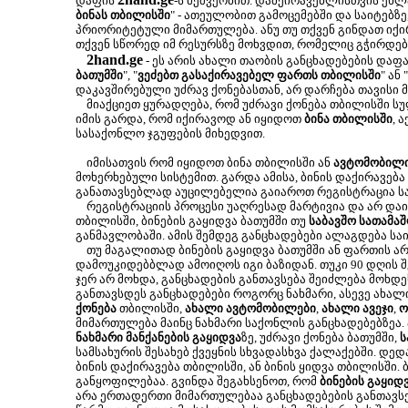
დაფის
-ს მეშვეობით. დამქირავებლისთვის ეხლა
ბინას თბილისში
" - ათეულობით გამოცემებში და საიტებზე
პრიორიტეტული მიმართულება. ანუ თუ თქვენ გინდათ იქირ
თქვენ სწორედ იმ რესურსზე მოხვდით, რომელიც გჭირდებ
2hand.ge
- ეს არის ახალი თაობის განცხადებების დაფა
ბათუმში
", "
ვეძებთ გასაქირავებელ ფართს თბილისში
" ან "
დაკავშირებული უძრავ ქონებასთან, არ დარჩება თავისი 
მიაქციეთ ყურადღება, რომ უძრავი ქონება თბილისში ს
იმის გარდა, რომ იქირავოდ ან იყიდოთ
ბინა თბილისში
, 
სასაქონლო ჯგუფების მიხედვით.
იმისათვის რომ იყიდოთ ბინა თბილისში ან
ავტომობილ
მოხერხებული სისტემით. გარდა ამისა, ბინის დაქირავება
განათავსებლად აუცილებელია გაიაროთ რეგისტრაცია სა
რეგისტრაციის პროცესი უაღრესად მარტივია და არ დაიკა
თბილისში, ბინების გაყიდვა ბათუმში თუ
საბავშო სათამაშ
განმავლობაში. ამის შემდეგ განცხადებები ალაგდება სა
თუ მაგალითად ბინების გაყიდვა ბათუმში ან ფართის არ
დამოუკიდებბლად ამოიღოს იგი ბაზიდან. თუკი 90 დღის შე
ჯერ არ მოხდა, განცხადების განთავსება შეიძლება მოხ
განთავსდეს განცხადებები როგორც ნახმარი, ასევე ახალ
ქონება
თბილისში,
ახალი ავტომობილები
,
ახალი ავეჯი
,
ო
მიმართულება მაინც ნახმარი საქონლის განცხადებებზეა.
ნახმარი მანქანების გაყიდვა
ზე, უძრავი ქონება ბათუმში,
ს
სამსახურის შესახებ ქვეყნის სხვადასხვა ქალაქებში. დე
ბინის დაქირავება თბილისში, ან ბინის ყიდვა თბილისში.
განყოფილებაა. გვინდა შეგახსენოთ, რომ
ბინების გაყიდ
არა ერთადერთი მიმართულებაა განცხადებების განთავსე