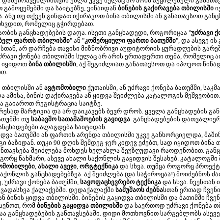
. დამქირავებლისთვის ეხლა უკვე სულაც არ არის აუცილებელი განათავს
თ გამოცემებში და საიტებზე, ვინაიდან
ბინების გაქირავება თბილისში
ი
ანუ თუ თქვენ გინდათ იქირავოთ ბინა თბილისში ან განათავსოთ განც
ოხვდით, რომელიც გჭირდებათ.
თაობის განცხადებების დაფა. ისეთი განცხადედი, როგორიცაა "
უძრავი ქ
ებელ ფართს თბილისში
" ან "
კომერციული ფართი ბათუმში
", და ასევე ი
სთან, არ დარჩება თავისი მიზნობრივი აუდიტორიის ყურადღების გარეშ
ძრავი ქონება თბილისში სულაც არ არის ერთადერთი თემა, რომელიც 
ნ იყიდოთ
ბინა თბილისში
, აქ შეგიძლიათ განათავსოთ და იპოვოთ წინ
ით.
 თბილისში ან
ავტომობილი
ქუთაისში, ან უძრავი ქონება ბათუმში, საკ
 ამისა, ბინის დაქირავება ან ყიდვა შეიძლება კატალოგის მეშვეობით.
 გაიაროთ რეგისტრაცია საიტზე.
სად მარტივია და არ დაიკავებს ბევრ დროს. ყველა განცხადების განთა
ათუმში თუ
საბავშო სათამაშოების გაყიდვა
. განცხადებების დათვალიე
განცხადებები ალაგდება საიტიდან.
ვა ბათუმში ან ფართის არენდა თბილისში უკვე განხორციელდა, მაში
ბაზიდან. თუკი 90 დღის შემდეგ ჯერ კიდევ ეძებთ, სად იყიდოთ ბინა თ
განთავსება შეიძლება მოხდეს ხელახლა შეუზღუდავი რაოდენობით. გან
გორც ნახმარი, ასევე ახალი საქონლის გაყიდვის შესახებ. კატალოგში
ომობილები
,
ახალი ავეჯი
,
ორგტექნიკა
და სხვა. თუმცა როგორც პროექტ
საქონლის განცხადებებზეა. აქ შეიძლება (და საჭიროცაა!) მოიძებნოს
ე, უძრავი ქონება ბათუმში,
საყოფაცხევრებო ტექნიკა
და სხვა. ჩვენთან
სხვადასხვა ქალაქებში. დედაქალაქში
სამუშაოს ძებნა
სთან ერთად ჩვენ
ან ბინის ყიდვა თბილისში. ბინების გაყიდვა თბილისში და ბათიმში ჩ
ხსენოთ, რომ
ბინების გაყიდვა თბილისში
და საერთოდ უძრავი ქონება თბ
ა განცხადებების განთავსებაში. დიდი მოთხოვნით სარგებლობს ასევე