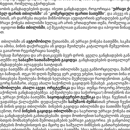
ოხვდით, რომელიც გჭირდებათ.
თაობის განცხადებების დაფა. ისეთი განცხადედი, როგორიცაა "
უძრავი ქ
ებელ ფართს თბილისში
" ან "
კომერციული ფართი ბათუმში
", და ასევე ი
სთან, არ დარჩება თავისი მიზნობრივი აუდიტორიის ყურადღების გარეშ
ძრავი ქონება თბილისში სულაც არ არის ერთადერთი თემა, რომელიც 
ნ იყიდოთ
ბინა თბილისში
, აქ შეგიძლიათ განათავსოთ და იპოვოთ წინ
ით.
 თბილისში ან
ავტომობილი
ქუთაისში, ან უძრავი ქონება ბათუმში, საკ
 ამისა, ბინის დაქირავება ან ყიდვა შეიძლება კატალოგის მეშვეობით.
 გაიაროთ რეგისტრაცია საიტზე.
სად მარტივია და არ დაიკავებს ბევრ დროს. ყველა განცხადების განთა
ათუმში თუ
საბავშო სათამაშოების გაყიდვა
. განცხადებების დათვალიე
განცხადებები ალაგდება საიტიდან.
ვა ბათუმში ან ფართის არენდა თბილისში უკვე განხორციელდა, მაში
ბაზიდან. თუკი 90 დღის შემდეგ ჯერ კიდევ ეძებთ, სად იყიდოთ ბინა თ
განთავსება შეიძლება მოხდეს ხელახლა შეუზღუდავი რაოდენობით. გან
გორც ნახმარი, ასევე ახალი საქონლის გაყიდვის შესახებ. კატალოგში
ომობილები
,
ახალი ავეჯი
,
ორგტექნიკა
და სხვა. თუმცა როგორც პროექტ
საქონლის განცხადებებზეა. აქ შეიძლება (და საჭიროცაა!) მოიძებნოს
ე, უძრავი ქონება ბათუმში,
საყოფაცხევრებო ტექნიკა
და სხვა. ჩვენთან
სხვადასხვა ქალაქებში. დედაქალაქში
სამუშაოს ძებნა
სთან ერთად ჩვენ
ან ბინის ყიდვა თბილისში. ბინების გაყიდვა თბილისში და ბათიმში ჩ
ხსენოთ, რომ
ბინების გაყიდვა თბილისში
და საერთოდ უძრავი ქონება თბ
ა განცხადებების განთავსებაში. დიდი მოთხოვნით სარგებლობს ასევე
თვის მომსახურების შემოთავაზების უამრავი კატეგორია. ეს განყოპ
ტების მოძიებისთვის და მცირე და საშუალო ბიზნესის განთარებისთვის
ყიდვა თბილისში, ბინების გაყიდვა ბათუმში, სხვა უძრავი ქონება თბილ