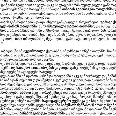
ე - ყველაპერი ეს შესაძლებელია ოპერატიულად და მოხერხებულად გ
. დამქირავებლისთვის ეხლა უკვე სულაც არ არის აუცილებელი განათავს
თ გამოცემებში და საიტებზე, ვინაიდან
ბინების გაქირავება თბილისში
ი
ანუ თუ თქვენ გინდათ იქირავოთ ბინა თბილისში ან განათავსოთ განც
ოხვდით, რომელიც გჭირდებათ.
თაობის განცხადებების დაფა. ისეთი განცხადედი, როგორიცაა "
უძრავი ქ
ებელ ფართს თბილისში
" ან "
კომერციული ფართი ბათუმში
", და ასევე ი
სთან, არ დარჩება თავისი მიზნობრივი აუდიტორიის ყურადღების გარეშ
ძრავი ქონება თბილისში სულაც არ არის ერთადერთი თემა, რომელიც 
ნ იყიდოთ
ბინა თბილისში
, აქ შეგიძლიათ განათავსოთ და იპოვოთ წინ
ით.
 თბილისში ან
ავტომობილი
ქუთაისში, ან უძრავი ქონება ბათუმში, საკ
 ამისა, ბინის დაქირავება ან ყიდვა შეიძლება კატალოგის მეშვეობით.
 გაიაროთ რეგისტრაცია საიტზე.
სად მარტივია და არ დაიკავებს ბევრ დროს. ყველა განცხადების განთა
ათუმში თუ
საბავშო სათამაშოების გაყიდვა
. განცხადებების დათვალიე
განცხადებები ალაგდება საიტიდან.
ვა ბათუმში ან ფართის არენდა თბილისში უკვე განხორციელდა, მაში
ბაზიდან. თუკი 90 დღის შემდეგ ჯერ კიდევ ეძებთ, სად იყიდოთ ბინა თ
განთავსება შეიძლება მოხდეს ხელახლა შეუზღუდავი რაოდენობით. გან
გორც ნახმარი, ასევე ახალი საქონლის გაყიდვის შესახებ. კატალოგში
ომობილები
,
ახალი ავეჯი
,
ორგტექნიკა
და სხვა. თუმცა როგორც პროექტ
საქონლის განცხადებებზეა. აქ შეიძლება (და საჭიროცაა!) მოიძებნოს
ე, უძრავი ქონება ბათუმში,
საყოფაცხევრებო ტექნიკა
და სხვა. ჩვენთან
სხვადასხვა ქალაქებში. დედაქალაქში
სამუშაოს ძებნა
სთან ერთად ჩვენ
ან ბინის ყიდვა თბილისში. ბინების გაყიდვა თბილისში და ბათიმში ჩ
ხსენოთ, რომ
ბინების გაყიდვა თბილისში
და საერთოდ უძრავი ქონება თბ